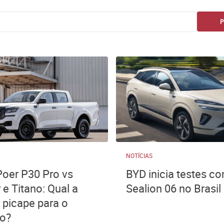
NOTÍCIAS
er P30 Pro vs
BYD inicia testes c
 e Titano: Qual a
Sealion 06 no Brasil
 picape para o
ho?