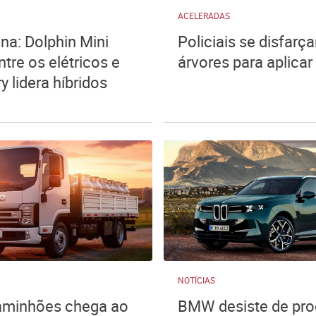
ACELERADAS
na: Dolphin Mini
Policiais se disfarç
ntre os elétricos e
árvores para aplicar
ry lidera híbridos
NOTÍCIAS
aminhões chega ao
BMW desiste de pro