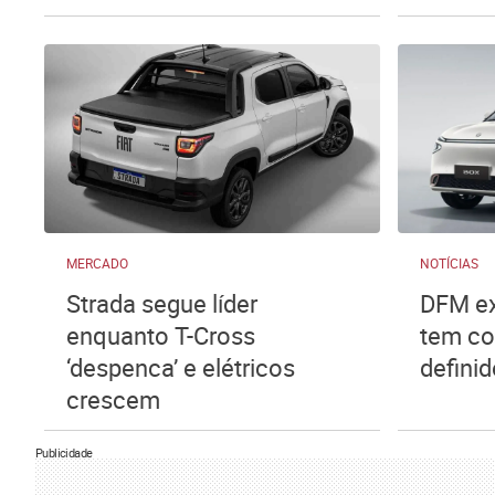
MERCADO
NOTÍCIAS
Strada segue líder
DFM ex
enquanto T-Cross
tem co
‘despenca’ e elétricos
defini
crescem
Publicidade