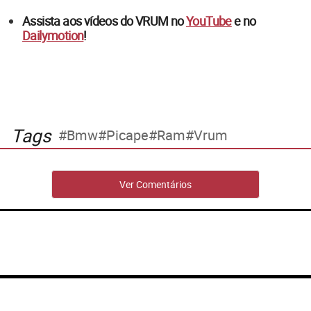
Assista aos vídeos do VRUM no
YouTube
e no
Dailymotion
!
Tags
Bmw
Picape
Ram
Vrum
Ver Comentários