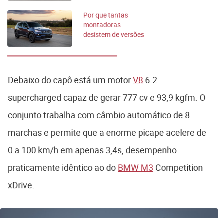
Por que tantas
montadoras
desistem de versões
com 7 lugares no
Brasil
Debaixo do capô está um motor
V8
6.2
supercharged capaz de gerar 777 cv e 93,9 kgfm. O
conjunto trabalha com câmbio automático de 8
marchas e permite que a enorme picape acelere de
0 a 100 km/h em apenas 3,4s, desempenho
praticamente idêntico ao do
BMW M3
Competition
xDrive.