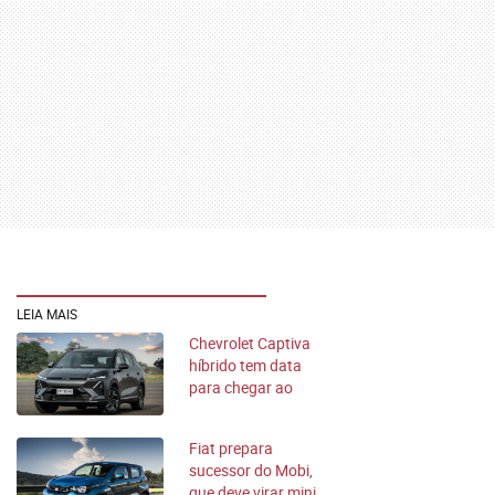
LEIA MAIS
Chevrolet Captiva
híbrido tem data
para chegar ao
Brasil com produção
local
Fiat prepara
sucessor do Mobi,
que deve virar mini