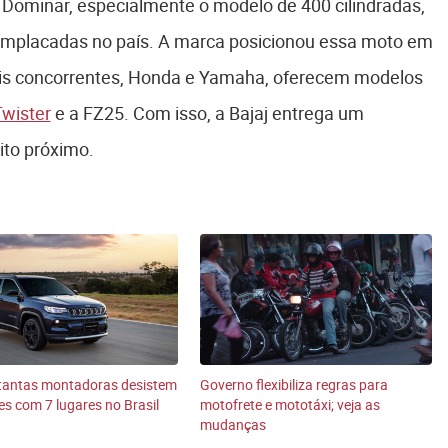
ha Dominar, especialmente o modelo de 400 cilindradas,
emplacadas no país. A marca posicionou essa moto em
ais concorrentes, Honda e Yamaha, oferecem modelos
wister
e a FZ25. Com isso, a Bajaj entrega um
to próximo.
 tantas montadoras desistem
Governo flexibiliza regras para
es com 7 lugares no Brasil
motofrete e mototáxi; veja as
mudanças