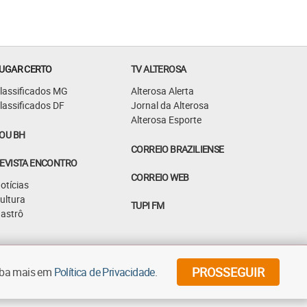
UGAR CERTO
TV ALTEROSA
lassificados MG
Alterosa Alerta
lassificados DF
Jornal da Alterosa
Alterosa Esporte
OU BH
CORREIO BRAZILIENSE
EVISTA ENCONTRO
CORREIO WEB
otícias
ultura
TUPI FM
astrô
©
2026
Diários Associados - Todos os direitos reservados
PROSSEGUIR
aiba mais em
Política de Privacidade
.