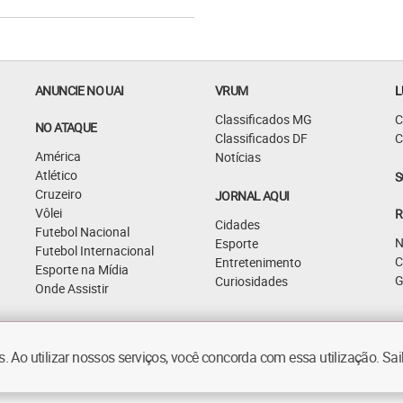
ANUNCIE NO UAI
VRUM
L
Classificados MG
C
NO ATAQUE
Classificados DF
C
América
Notícias
Atlético
S
Cruzeiro
JORNAL AQUI
Vôlei
R
Cidades
Futebol Nacional
N
Esporte
Futebol Internacional
C
Entretenimento
Esporte na Mídia
G
Curiosidades
Onde Assistir
 Ao utilizar nossos serviços, você concorda com essa utilização. S