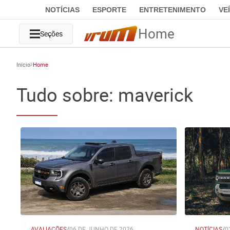
NOTÍCIAS
ESPORTE
ENTRETENIMENTO
VE
Home
Seções
Início
Home
Tudo sobre: maverick
AVALIAÇÕES
/
06 DE JUNHO DE 2026
NOTÍCIAS
/
0