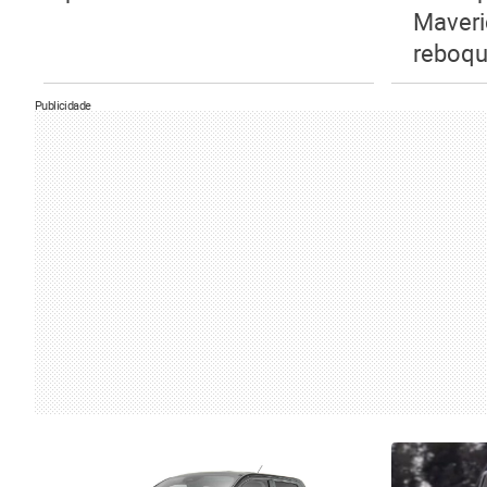
Maveri
reboq
Publicidade