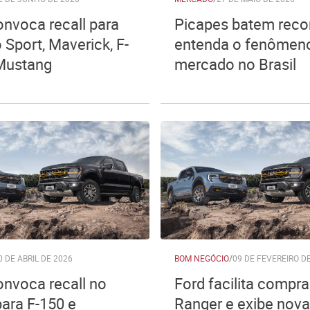
onvoca recall para
Picapes batem reco
 Sport, Maverick, F-
entenda o fenômen
Mustang
mercado no Brasil
0 DE ABRIL DE 2026
BOM NEGÓCIO
/
09 DE FEVEREIRO D
onvoca recall no
Ford facilita compra
para F-150 e
Ranger e exibe nov