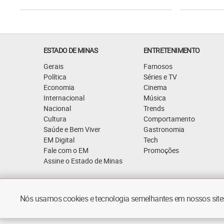
ESTADO DE MINAS
ENTRETENIMENTO
Gerais
Famosos
Política
Séries e TV
Economia
Cinema
Internacional
Música
Nacional
Trends
Cultura
Comportamento
Saúde e Bem Viver
Gastronomia
EM Digital
Tech
Fale com o EM
Promoções
Assine o Estado de Minas
Quem Somos
Política de Privacidade
Nós usamos cookies e tecnologia semelhantes em nossos sites.