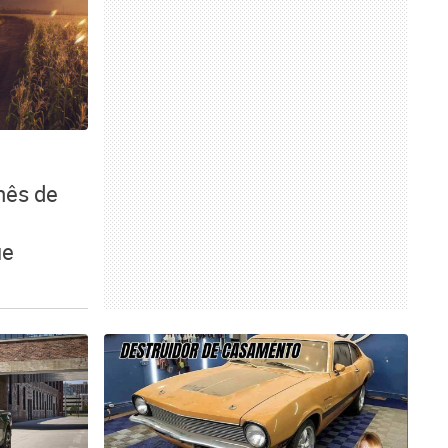
mês de
ue