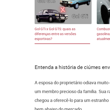
Gol GTi x Gol GTS: quais as
Combustí
diferenças entre as versões
gasolina
esportivas?
atualme
Entenda a história de ciúmes en
A esposa do proprietário odiava muito
um membro precioso da família. Sua ra
chegou a oferecê-lo para um estranho
bem abaixo do mercado.