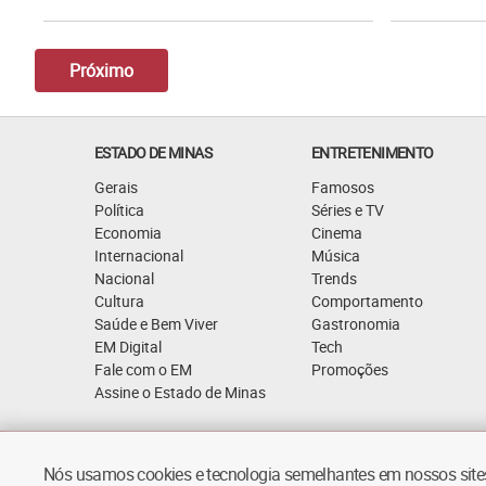
Próximo
ESTADO DE MINAS
ENTRETENIMENTO
Gerais
Famosos
Política
Séries e TV
Economia
Cinema
Internacional
Música
Nacional
Trends
Cultura
Comportamento
Saúde e Bem Viver
Gastronomia
EM Digital
Tech
Fale com o EM
Promoções
Assine o Estado de Minas
Quem Somos
Política de Privacidade
Nós usamos cookies e tecnologia semelhantes em nossos sites.