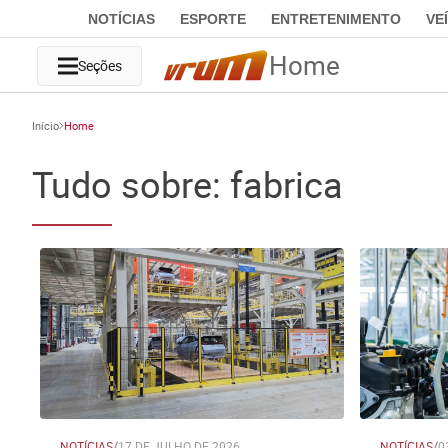
NOTÍCIAS
ESPORTE
ENTRETENIMENTO
VE
Home
Seções
Início
Home
Tudo sobre: fabrica
NOTÍCIAS
/
17 DE JULHO DE 2026
NOTÍCIAS
/
0