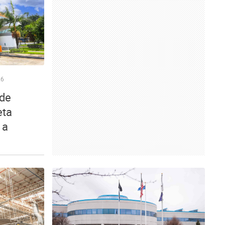
26
de
eta
 a