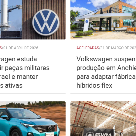
S
/
01 DE ABRIL DE 2026
ACELERADAS
/
31 DE MARÇO DE 20
agen estuda
Volkswagen suspen
r peças militares
produção em Anchi
rael e manter
para adaptar fábrica
s ativas
híbridos flex