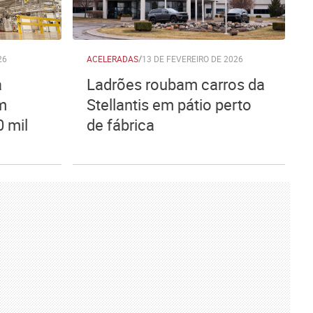
26
ACELERADAS
/
13 DE FEVEREIRO DE 2026
a
Ladrões roubam carros da
om
Stellantis em pátio perto
 mil
de fábrica