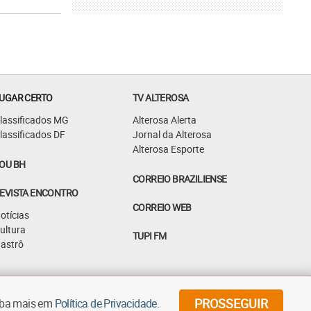
UGAR CERTO
TV ALTEROSA
lassificados MG
Alterosa Alerta
lassificados DF
Jornal da Alterosa
Alterosa Esporte
OU BH
CORREIO BRAZILIENSE
EVISTA ENCONTRO
CORREIO WEB
otícias
ultura
TUPI FM
astrô
©
2026
Diários Associados - Todos os direitos reservados
PROSSEGUIR
aiba mais em
Política de Privacidade
.