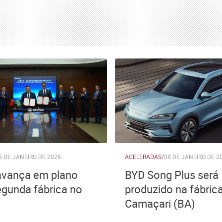
5 DE JANEIRO DE 2026
ACELERADAS
/
08 DE JANEIRO DE 2
vança em plano
BYD Song Plus será
egunda fábrica no
produzido na fábric
Camaçari (BA)