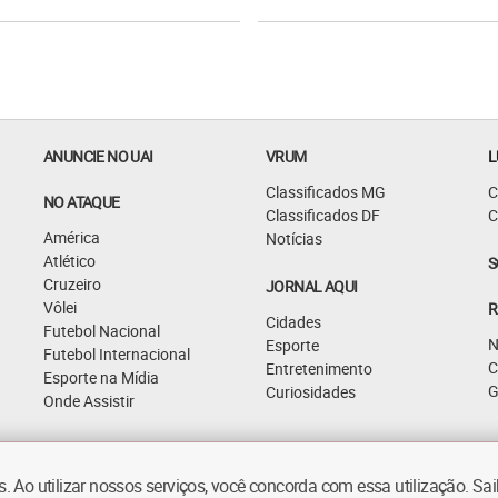
ANUNCIE NO UAI
VRUM
L
Classificados MG
C
NO ATAQUE
Classificados DF
C
América
Notícias
Atlético
S
Cruzeiro
JORNAL AQUI
Vôlei
R
Cidades
Futebol Nacional
N
Esporte
Futebol Internacional
C
Entretenimento
Esporte na Mídia
G
Curiosidades
Onde Assistir
 Ao utilizar nossos serviços, você concorda com essa utilização. S