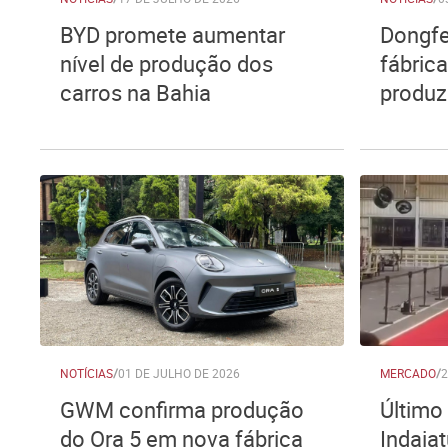
BYD promete aumentar
Dongfe
nível de produção dos
fábric
carros na Bahia
produzi
NOTÍCIAS
/
01 DE JULHO DE 2026
MERCADO
/
2
GWM confirma produção
Último
do Ora 5 em nova fábrica
Indaia