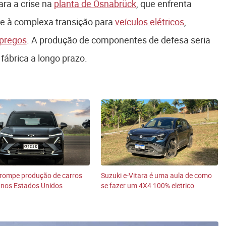
ara a crise na
planta de Osnabrück
, que enfrenta
 e à complexa transição para
veículos elétricos
,
pregos
. A produção de componentes de defesa seria
fábrica a longo prazo.
rrompe produção de carros
Suzuki e-Vitara é uma aula de como
s nos Estados Unidos
se fazer um 4X4 100% eletrico