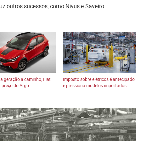
uz outros sucessos, como Nivus e Saveiro.
 geração a caminho, Fiat
Imposto sobre elétricos é antecipado
 preço do Argo
e pressiona modelos importados