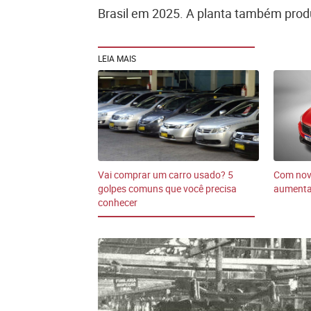
Brasil em 2025. A planta também prod
LEIA MAIS
Vai comprar um carro usado? 5
Com nova
golpes comuns que você precisa
aumenta
conhecer