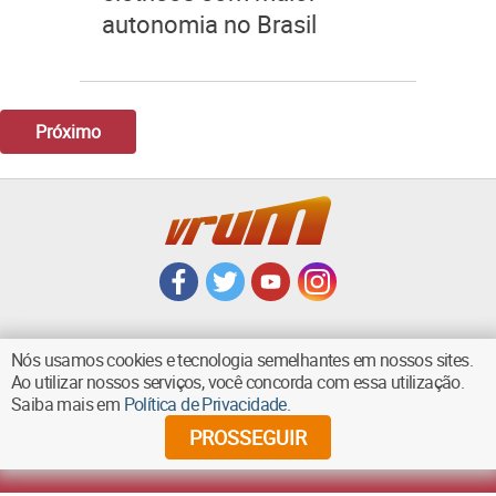
autonomia no Brasil
Próximo
Nós usamos cookies e tecnologia semelhantes em nossos sites.
Ao utilizar nossos serviços, você concorda com essa utilização.
VOLTAR AO TOPO
Saiba mais em
Política de Privacidade
.
PROSSEGUIR
©
2026
Diários Associados - Todos os direitos reservados