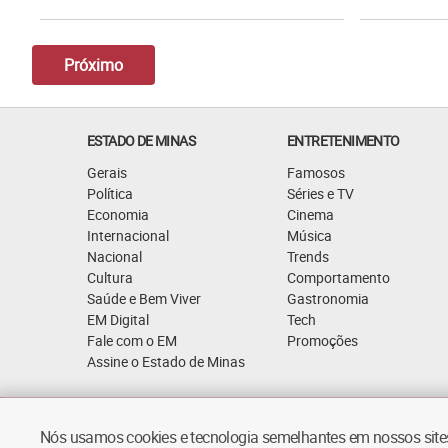
Próximo
ESTADO DE MINAS
ENTRETENIMENTO
Gerais
Famosos
Política
Séries e TV
Economia
Cinema
Internacional
Música
Nacional
Trends
Cultura
Comportamento
Saúde e Bem Viver
Gastronomia
EM Digital
Tech
Fale com o EM
Promoções
Assine o Estado de Minas
Quem Somos
Política de Privacidade
Nós usamos cookies e tecnologia semelhantes em nossos sites.