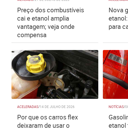
Preço dos combustíveis
Nova g
cai e etanol amplia
etanol:
vantagem; veja onde
para c
compensa
ACELERADAS
/
14 DE JULHO DE 2026
NOTÍCIAS
/
0
Por que os carros flex
Gasoli
deixaram de usar o
etanol