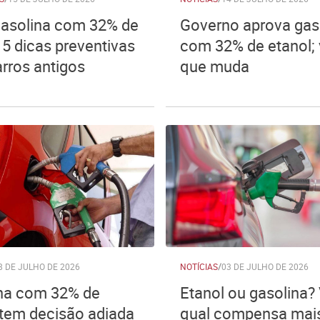
asolina com 32% de
Governo aprova gas
 5 dicas preventivas
com 32% de etanol; 
arros antigos
que muda
8 DE JULHO DE 2026
NOTÍCIAS
/
03 DE JULHO DE 2026
na com 32% de
Etanol ou gasolina?
 tem decisão adiada
qual compensa mais