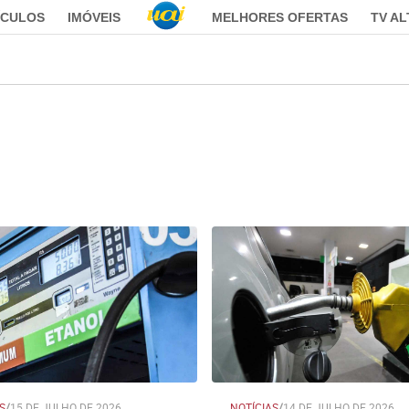
ÍCULOS
IMÓVEIS
MELHORES OFERTAS
TV A
S
/
15 DE JULHO DE 2026
NOTÍCIAS
/
14 DE JULHO DE 2026