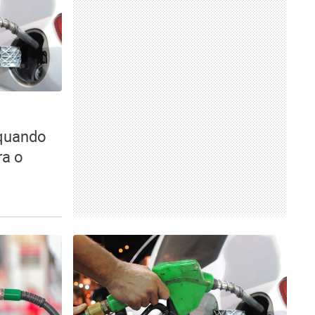
 quando
ra o