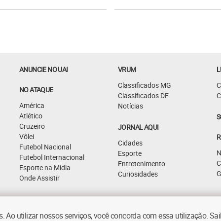
ANUNCIE NO UAI
VRUM
L
Classificados MG
C
NO ATAQUE
Classificados DF
C
América
Notícias
Atlético
S
Cruzeiro
JORNAL AQUI
Vôlei
R
Cidades
Futebol Nacional
N
Esporte
Futebol Internacional
C
Entretenimento
Esporte na Mídia
G
Curiosidades
Onde Assistir
 Ao utilizar nossos serviços, você concorda com essa utilização. S