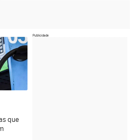
Publicidade
as que
am