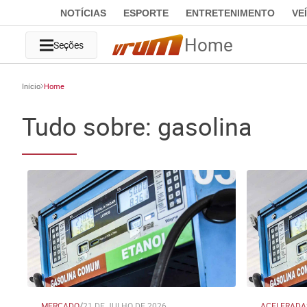
NOTÍCIAS
ESPORTE
ENTRETENIMENTO
VE
Home
Seções
Início
Home
Tudo sobre: gasolina
MERCADO
/
21 DE JULHO DE 2026
ACELERADA