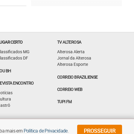
UGAR CERTO
TV ALTEROSA
lassificados MG
Alterosa Alerta
lassificados DF
Jornal da Alterosa
Alterosa Esporte
OU BH
CORREIO BRAZILIENSE
EVISTA ENCONTRO
CORREIO WEB
otícias
ultura
TUPI FM
astrô
©
2026
Diários Associados - Todos os direitos reservados
PROSSEGUIR
aiba mais em
Política de Privacidade
.