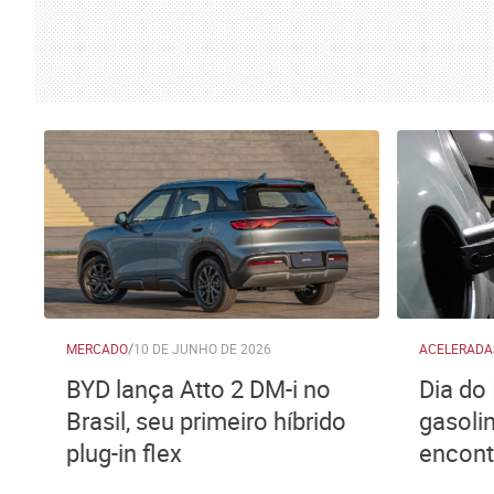
MERCADO
/
10 DE JUNHO DE 2026
ACELERADA
BYD lança Atto 2 DM-i no
Dia do
Brasil, seu primeiro híbrido
gasoli
plug-in flex
encont