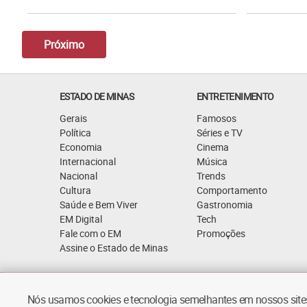
Próximo
ESTADO DE MINAS
ENTRETENIMENTO
Gerais
Famosos
Política
Séries e TV
Economia
Cinema
Internacional
Música
Nacional
Trends
Cultura
Comportamento
Saúde e Bem Viver
Gastronomia
EM Digital
Tech
Fale com o EM
Promoções
Assine o Estado de Minas
Quem Somos
Política de Privacidade
Nós usamos cookies e tecnologia semelhantes em nossos sites.