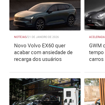
NOTÍCIAS
/
21 DE JANEIRO DE 2026
ACELERADA
Novo Volvo EX60 quer
GWM cr
acabar com ansiedade de
tempo 
recarga dos usuários
carros 