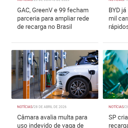
GAC, GreenV e 99 fecham
BYD já 
parceria para ampliar rede
mil car
de recarga no Brasil
rápido
NOTÍCIAS
/
28 DE ABRIL DE 2026
NOTÍCIAS
/
2
Câmara avalia multa para
SP cri
uso indevido de vaga de
recarga