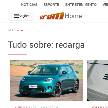
NOTÍCIAS
ESPORTE
ENTRETENIMENTO
VE
Home
Seções
Início
Home
Tudo sobre: recarga
NOTÍCIAS
/
23 DE JUNHO DE 2026
NOTÍCIAS
/
1