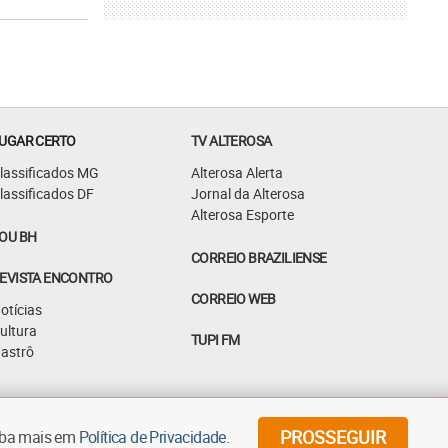
UGAR CERTO
TV ALTEROSA
lassificados MG
Alterosa Alerta
lassificados DF
Jornal da Alterosa
Alterosa Esporte
OU BH
CORREIO BRAZILIENSE
EVISTA ENCONTRO
CORREIO WEB
otícias
ultura
TUPI FM
astrô
©
2026
Diários Associados - Todos os direitos reservados
PROSSEGUIR
aiba mais em
Política de Privacidade
.