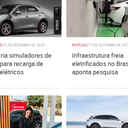
S
/
15 DE DEZEMBRO DE 2025
NOTÍCIAS
/
17 DE SETEMBRO DE 202
ia simuladores de
Infraestrutura freia
para recarga de
eletrificados no Brasi
elétricos
aponta pesquisa