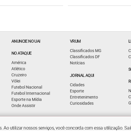
ANUNCIE NO UAI
VRUM
L
Classificados MG
C
NO ATAQUE
Classificados DF
C
América
Notícias
Atlético
S
Cruzeiro
JORNAL AQUI
Vôlei
R
Cidades
Futebol Nacional
N
Esporte
Futebol Internacional
C
Entretenimento
Esporte na Mídia
G
Curiosidades
Onde Assistir
 Ao utilizar nossos serviços, você concorda com essa utilização. S