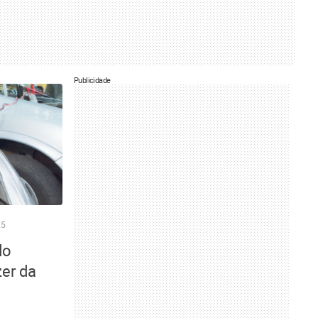
Publicidade
25
do
zer da