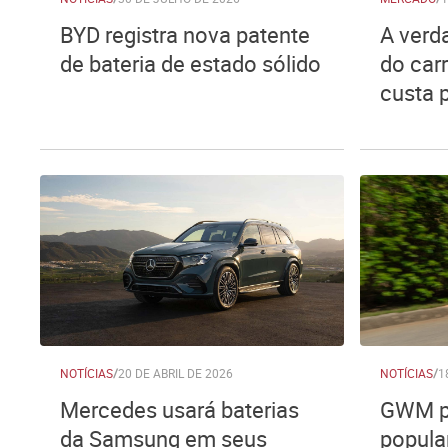
BYD registra nova patente
A verd
de bateria de estado sólido
do carr
custa 
NOTÍCIAS
/
20 DE ABRIL DE 2026
NOTÍCIAS
/
1
Mercedes usará baterias
GWM pr
da Samsung em seus
popula