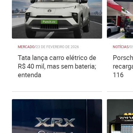
MERCADO
/
23 DE FEVEREIRO DE 2026
NOTÍCIAS
/
0
Tata lança carro elétrico de
Porsch
R$ 40 mil, mas sem bateria;
recarga
entenda
116