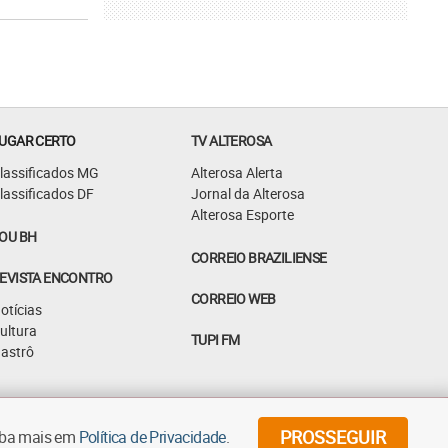
UGAR CERTO
TV ALTEROSA
lassificados MG
Alterosa Alerta
lassificados DF
Jornal da Alterosa
Alterosa Esporte
OU BH
CORREIO BRAZILIENSE
EVISTA ENCONTRO
CORREIO WEB
otícias
ultura
TUPI FM
astrô
©
2026
Diários Associados - Todos os direitos reservados
PROSSEGUIR
aiba mais em
Política de Privacidade
.