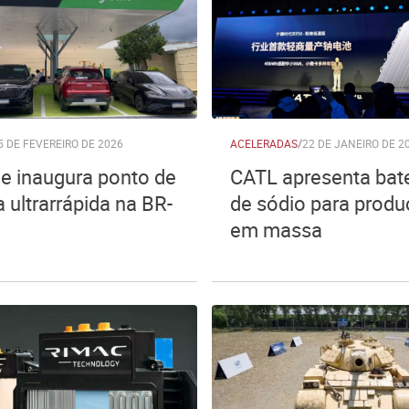
5 DE FEVEREIRO DE 2026
ACELERADAS
/
22 DE JANEIRO DE 2
e inaugura ponto de
CATL apresenta bate
 ultrarrápida na BR-
de sódio para prod
em massa