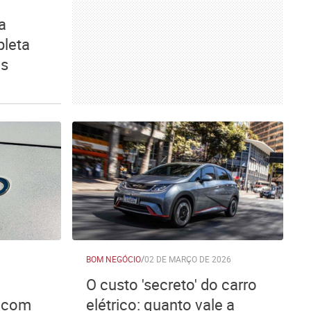
a
leta
os
BOM NEGÓCIO
/
02 DE MARÇO DE 2026
O custo 'secreto' do carro
s com
elétrico: quanto vale a