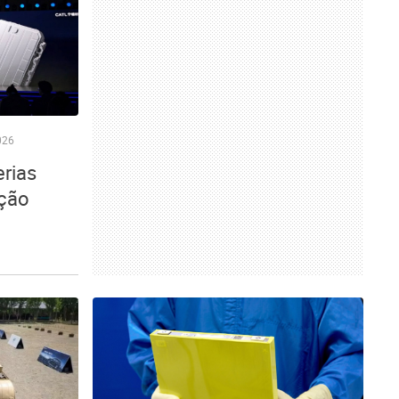
026
rias
ução