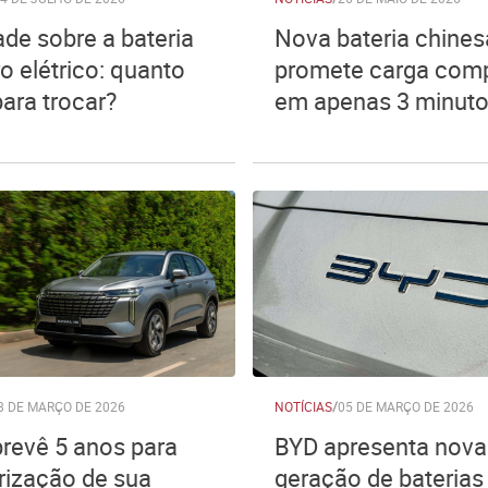
ade sobre a bateria
Nova bateria chines
o elétrico: quanto
promete carga comp
para trocar?
em apenas 3 minut
8 DE MARÇO DE 2026
NOTÍCIAS
/
05 DE MARÇO DE 2026
evê 5 anos para
BYD apresenta nova
rização de sua
geração de bateria