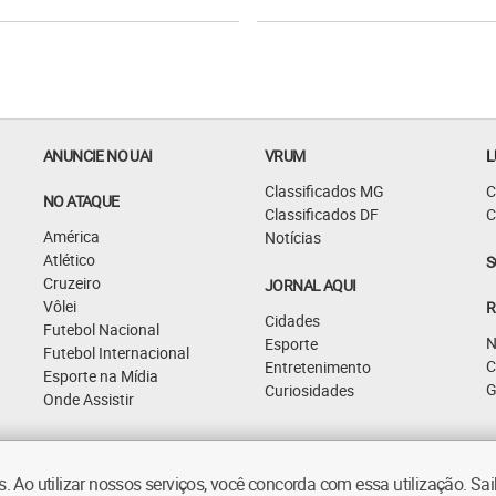
ANUNCIE NO UAI
VRUM
L
Classificados MG
C
NO ATAQUE
Classificados DF
C
América
Notícias
Atlético
S
Cruzeiro
JORNAL AQUI
Vôlei
R
Cidades
Futebol Nacional
N
Esporte
Futebol Internacional
C
Entretenimento
Esporte na Mídia
G
Curiosidades
Onde Assistir
 Ao utilizar nossos serviços, você concorda com essa utilização. S