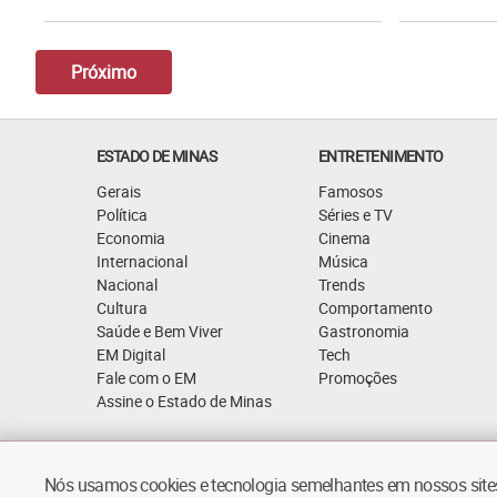
Próximo
ESTADO DE MINAS
ENTRETENIMENTO
Gerais
Famosos
Política
Séries e TV
Economia
Cinema
Internacional
Música
Nacional
Trends
Cultura
Comportamento
Saúde e Bem Viver
Gastronomia
EM Digital
Tech
Fale com o EM
Promoções
Assine o Estado de Minas
Quem Somos
Política de Privacidade
Nós usamos cookies e tecnologia semelhantes em nossos sites.