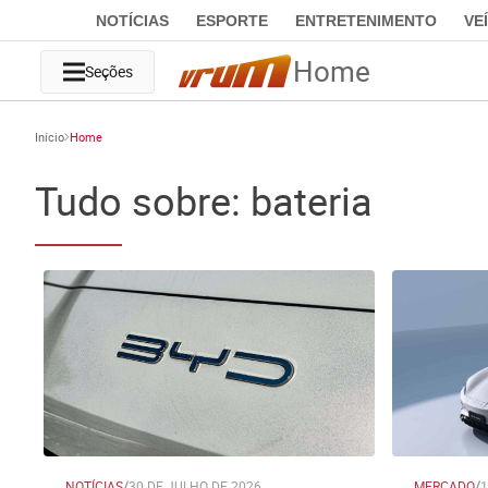
NOTÍCIAS
ESPORTE
ENTRETENIMENTO
VE
Home
Seções
Início
Home
Tudo sobre: bateria
NOTÍCIAS
/
30 DE JULHO DE 2026
MERCADO
/
1