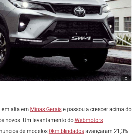
x
e em alta em
Minas Gerais
e passou a crescer acima do
ulos novos. Um levantamento do
Webmotors
 anúncios de modelos
0km blindados
avançaram 21,3%