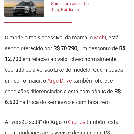
Sonic para enfrentar
Tera, Kardian e
Pulse
O modelo mais acessível da marca, o
Mobi
, está
sendo oferecido por
R$ 70.790
, um desconto de
R$
12.700
em relação ao valor cheio normalmente
cobrado pela versão Like do modelo. Quem busca
um carro maior, o
Argo Drive
também oferece
condições diferenciadas e está com bônus de
R$
6.500
na troca do seminovo e com taxa zero.
A “versão sedã” do Argo, o
Cronos
também está
com condições acessíveis e despenca de R$