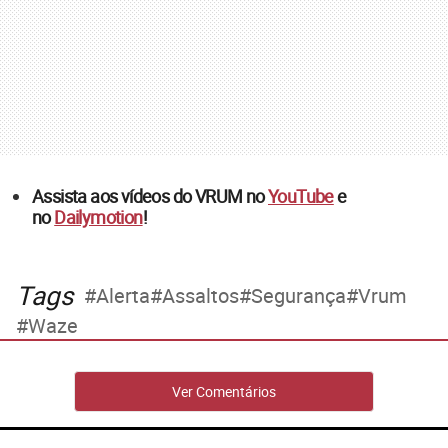
Assista aos vídeos do VRUM no
YouTube
e
no
Dailymotion
!
Tags
Alerta
Assaltos
Segurança
Vrum
Waze
Ver Comentários