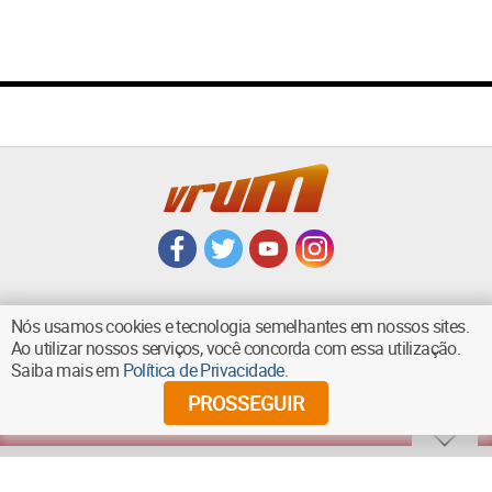
Nós usamos cookies e tecnologia semelhantes em nossos sites.
Ao utilizar nossos serviços, você concorda com essa utilização.
VOLTAR AO TOPO
Saiba mais em
Política de Privacidade
.
PROSSEGUIR
©
2026
Diários Associados - Todos os direitos reservados