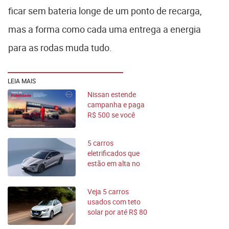
ficar sem bateria longe de um ponto de recarga,
mas a forma como cada uma entrega a energia
para as rodas muda tudo.
LEIA MAIS
Nissan estende
campanha e paga
R$ 500 se você
preferir o
concorrente
5 carros
eletrificados que
estão em alta no
Brasil; conheça os
modelos
Veja 5 carros
usados com teto
solar por até R$ 80
mil