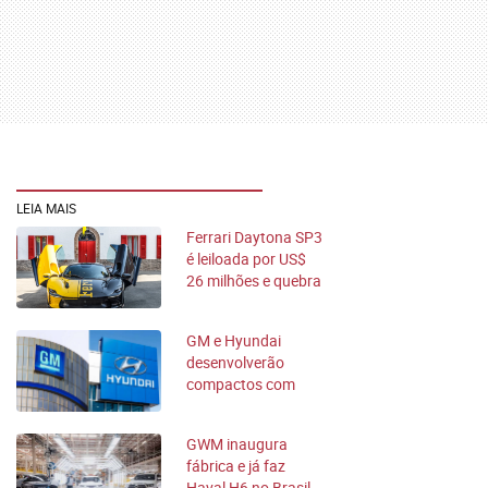
LEIA MAIS
Ferrari Daytona SP3
é leiloada por US$
26 milhões e quebra
recorde
GM e Hyundai
desenvolverão
compactos com
acordo inédito
GWM inaugura
fábrica e já faz
Haval H6 no Brasil