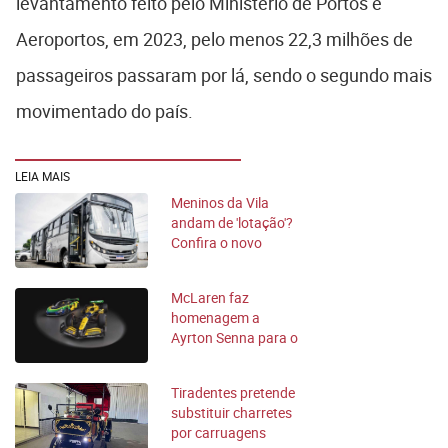
levantamento feito pelo Ministério de Portos e
Aeroportos, em 2023, pelo menos 22,3 milhões de
passageiros passaram por lá, sendo o segundo mais
movimentado do país.
LEIA MAIS
Meninos da Vila
andam de 'lotação'?
Confira o novo
ônibus do Santos
McLaren faz
homenagem a
Ayrton Senna para o
GP de Mônaco;
confira
Tiradentes pretende
substituir charretes
por carruagens