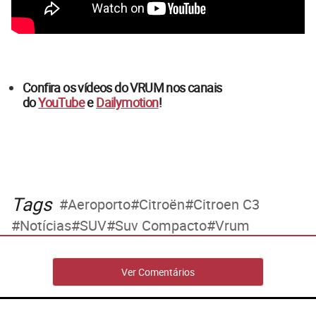
Confira os vídeos do VRUM nos canais
do
YouTube
e
Dailymotion
!
Tags
Aeroporto
Citroën
Citroen C3
Notícias
SUV
Suv Compacto
Vrum
Ver Comentários