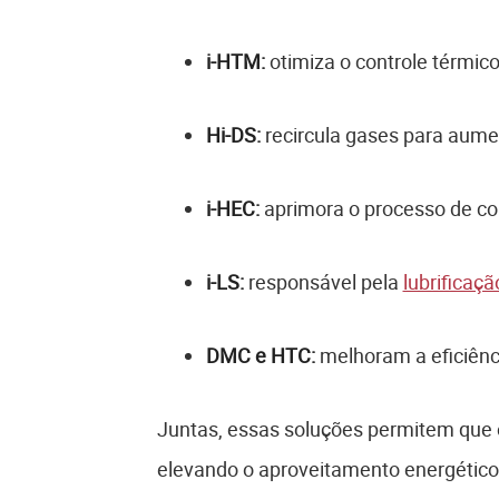
i-HTM:
otimiza o controle térmico
Hi-DS:
recircula gases para aumen
i-HEC:
aprimora o processo de c
i-LS:
responsável pela
lubrificaçã
DMC e HTC:
melhoram a eficiênc
Juntas, essas soluções permitem que o
elevando o aproveitamento energético