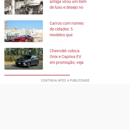
antiga virou um item
de luxo e desejo no
Brasil?
Carros com nomes
de cidades: 5
modelos que
homenageiam
lugares famosos
Chevrolet coloca
Onix e Captiva EV
em promoção; veja
valores