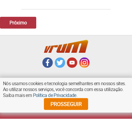
Próximo
Nós usamos cookies e tecnologia semelhantes em nossos sites.
Ao utilizar nossos serviços, você concorda com essa utilização.
VOLTAR AO TOPO
Saiba mais em
Política de Privacidade
.
PROSSEGUIR
©
2026
Diários Associados - Todos os direitos reservados