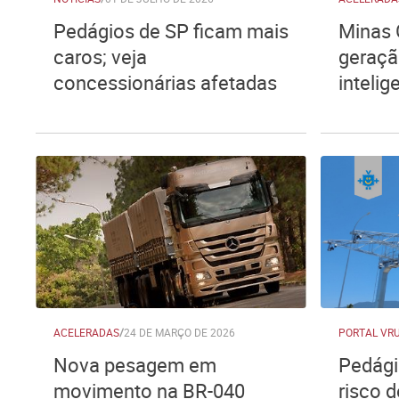
Pedágios de SP ficam mais
Minas 
caros; veja
geraçã
concessionárias afetadas
intelig
ACELERADAS
/
24 DE MARÇO DE 2026
PORTAL VR
Nova pesagem em
Pedági
movimento na BR-040
risco d