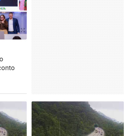
no
conto