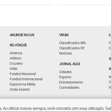
ANUNCIE NO UAI
VRUM
L
Classificados MG
C
NO ATAQUE
Classificados DF
C
América
Notícias
Atlético
S
Cruzeiro
JORNAL AQUI
Vôlei
R
Cidades
Futebol Nacional
N
Esporte
Futebol Internacional
C
Entretenimento
Esporte na Mídia
G
Curiosidades
Onde Assistir
 Ao utilizar nossos serviços, você concorda com essa utilização. S