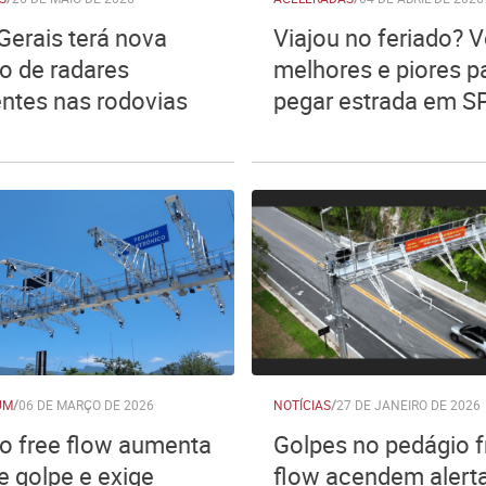
Gerais terá nova
Viajou no feriado? V
o de radares
melhores e piores p
entes nas rodovias
pegar estrada em S
UM
/
06 DE MARÇO DE 2026
NOTÍCIAS
/
27 DE JANEIRO DE 2026
o free flow aumenta
Golpes no pedágio f
e golpe e exige
flow acendem alert