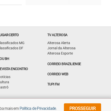
UGAR CERTO
TV ALTEROSA
lassificados MG
Alterosa Alerta
lassificados DF
Jornal da Alterosa
Alterosa Esporte
OU BH
CORREIO BRAZILIENSE
EVISTA ENCONTRO
CORREIO WEB
otícias
ultura
TUPI FM
astrô
©
2026
Diários Associados - Todos os direitos reservados
PROSSEGUIR
aiba mais em
Política de Privacidade
.