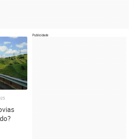
Publicidade
025
ovias
ndo?