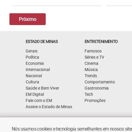
Próximo
ESTADO DE MINAS
ENTRETENIMENTO
Gerais
Famosos
Política
Séries e TV
Economia
Cinema
Internacional
Música
Nacional
Trends
Cultura
Comportamento
Saúde e Bem Viver
Gastronomia
EM Digital
Tech
Fale com o EM
Promoções
Assine o Estado de Minas
Quem Somos
Política de Privacidade
Nós usamos cookies e tecnologia semelhantes em nossos sites.