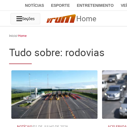
NOTÍCIAS
ESPORTE
ENTRETENIMENTO
VE
Home
Seções
Início
Home
Tudo sobre: rodovias
NOTÍCIAS
/
01 DE JULHO DE 2026
ACELERADA