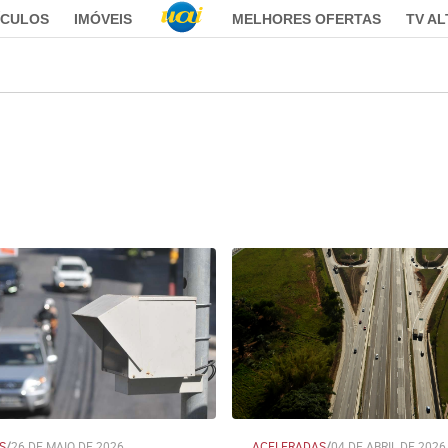
ÍCULOS
IMÓVEIS
MELHORES OFERTAS
TV A
S
/
26 DE MAIO DE 2026
ACELERADAS
/
04 DE ABRIL DE 2026