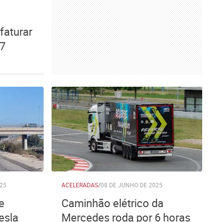
faturar
27
25
ACELERADAS
/
08 DE JUNHO DE 2025
e
Caminhão elétrico da
esla
Mercedes roda por 6 horas