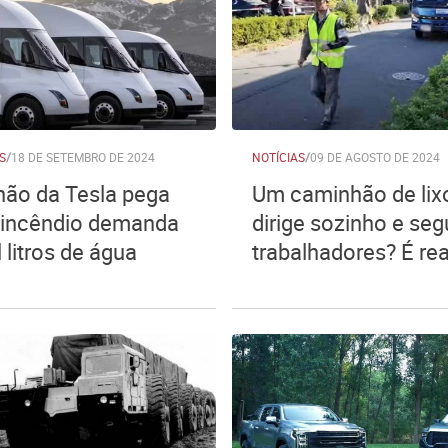
S
/
18 DE SETEMBRO DE 2024
NOTÍCIAS
/
09 DE AGOSTO DE 2024
ão da Tesla pega
Um caminhão de lix
 incêndio demanda
dirige sozinho e seg
 litros de água
trabalhadores? É rea