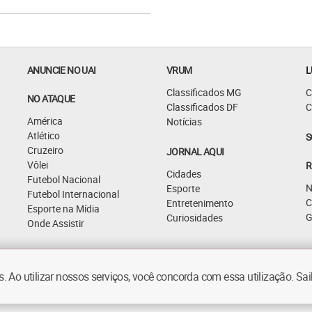
ANUNCIE NO UAI
VRUM
L
Classificados MG
C
NO ATAQUE
Classificados DF
C
América
Notícias
Atlético
S
Cruzeiro
JORNAL AQUI
Vôlei
R
Cidades
Futebol Nacional
N
Esporte
Futebol Internacional
C
Entretenimento
Esporte na Mídia
G
Curiosidades
Onde Assistir
 Ao utilizar nossos serviços, você concorda com essa utilização. S