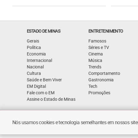
ESTADO DE MINAS
ENTRETENIMENTO
Gerais
Famosos
Política
Séries e TV
Economia
Cinema
Internacional
Música
Nacional
Trends
Cultura
Comportamento
Saúde e Bem Viver
Gastronomia
EM Digital
Tech
Fale com o EM
Promoções
Assine o Estado de Minas
Quem Somos
Política de Privacidade
Nós usamos cookies e tecnologia semelhantes em nossos sites.