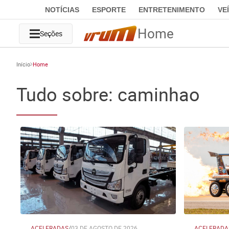
NOTÍCIAS
ESPORTE
ENTRETENIMENTO
VE
Home
Seções
Início
Home
Tudo sobre: caminhao
ACELERADAS
/
03 DE AGOSTO DE 2026
ACELERADA