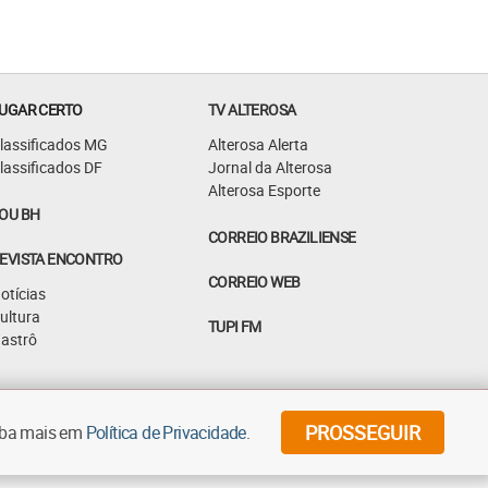
UGAR CERTO
TV ALTEROSA
lassificados MG
Alterosa Alerta
lassificados DF
Jornal da Alterosa
Alterosa Esporte
OU BH
CORREIO BRAZILIENSE
EVISTA ENCONTRO
CORREIO WEB
otícias
ultura
TUPI FM
astrô
©
2026
Diários Associados - Todos os direitos reservados
PROSSEGUIR
aiba mais em
Política de Privacidade
.