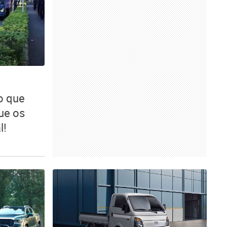
o que
ue os
l!