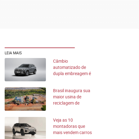
LEIA MAIS
Câmbio
automatizado de
dupla embreagem é
mais confiável?
Brasil inaugura sua
maior usina de
reciclagem de
veículos em Minas
Veja as 10
montadoras que
mais vendem carros
no mundo