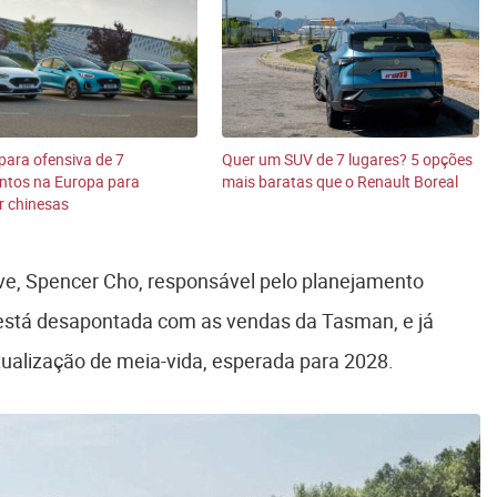
para ofensiva de 7
Quer um SUV de 7 lugares? 5 opções
ntos na Europa para
mais baratas que o Renault Boreal
r chinesas
rive, Spencer Cho, responsável pelo planejamento
 está desapontada com as vendas da Tasman, e já
alização de meia-vida, esperada para 2028.