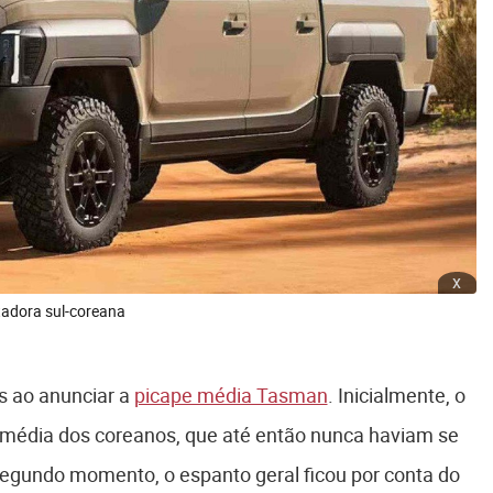
x
tadora sul-coreana
 ao anunciar a
picape média Tasman
. Inicialmente, o
 média dos coreanos, que até então nunca haviam se
gundo momento, o espanto geral ficou por conta do