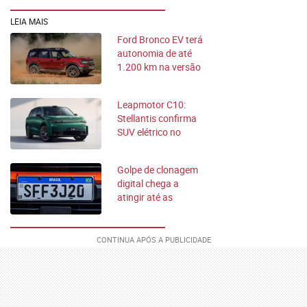
LEIA MAIS
Ford Bronco EV terá
autonomia de até
1.200 km na versão
híbrida
Leapmotor C10:
Stellantis confirma
SUV elétrico no
Brasil; veja detalhes
Golpe de clonagem
digital chega a
atingir até as
montadoras