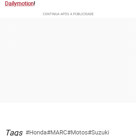
Dailymotion
!
Tags
Honda
MARC
Motos
Suzuki