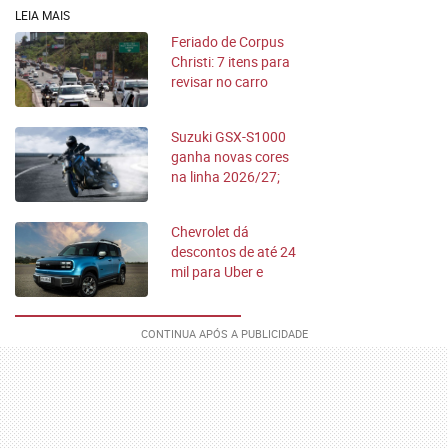
LEIA MAIS
Feriado de Corpus
Christi: 7 itens para
revisar no carro
antes de viajar
Suzuki GSX-S1000
ganha novas cores
na linha 2026/27;
confira
Chevrolet dá
descontos de até 24
mil para Uber e
Taxistas; veja
condições