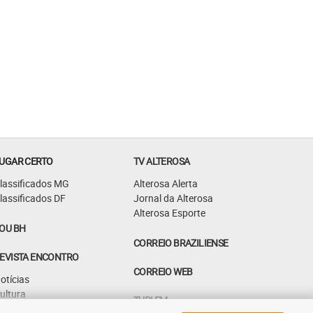
UGAR CERTO
TV ALTEROSA
lassificados MG
Alterosa Alerta
lassificados DF
Jornal da Alterosa
Alterosa Esporte
OU BH
CORREIO BRAZILIENSE
EVISTA ENCONTRO
CORREIO WEB
otícias
ultura
TUPI FM
astrô