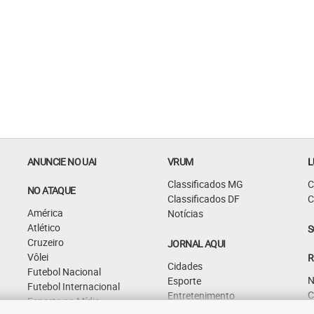
ANUNCIE NO UAI
VRUM
L
Classificados MG
C
NO ATAQUE
Classificados DF
C
América
Notícias
Atlético
S
Cruzeiro
JORNAL AQUI
Vôlei
R
Cidades
Futebol Nacional
N
Esporte
Futebol Internacional
C
Entretenimento
Esporte na Mídia
G
Curiosidades