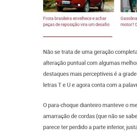
Frota brasileira envelhece e achar
Gasolina
peças de reposição vira um desafio
motor? 
Não se trata de uma geração comple
alteração puntual com algumas melhori
destaques mais perceptíveis é a grad
letras T e U e agora conta com a palavr
O para-choque dianteiro manteve o m
amarração de cordas (que não se sabem
parece ter perdido a parte inferior, ju