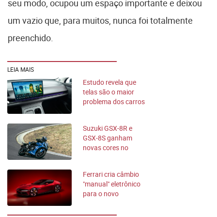
seu modo, ocupou um espaço importante e deixou
um vazio que, para muitos, nunca foi totalmente
preenchido.
LEIA MAIS
Estudo revela que
telas são o maior
problema dos carros
novos
Suzuki GSX-8R e
GSX-8S ganham
novas cores no
Brasil; confira
Ferrari cria câmbio
"manual" eletrônico
para o novo
12Cilindri Manuale