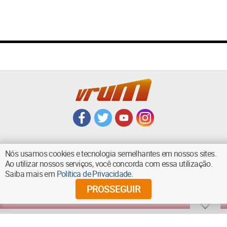
Nós usamos cookies e tecnologia semelhantes em nossos sites.
Ao utilizar nossos serviços, você concorda com essa utilização.
VOLTAR AO TOPO
Saiba mais em
Política de Privacidade
.
PROSSEGUIR
©
2026
Diários Associados - Todos os direitos reservados