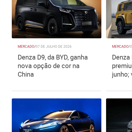
MERCADO
/
07 DE JULHO DE 2026
MERCADO
/
0
Denza D9, da BYD, ganha
Denza 
nova opção de cor na
premiu
China
junho; 