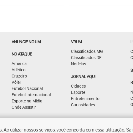
ANUNCIE NO UAI
VRUM
L
Classificados MG
C
NO ATAQUE
Classificados DF
C
América
Notícias
Atlético
S
Cruzeiro
JORNAL AQUI
Vôlei
R
Cidades
Futebol Nacional
N
Esporte
Futebol Internacional
C
Entretenimento
Esporte na Mídia
G
Curiosidades
Onde Assistir
 Ao utilizar nossos serviços, você concorda com essa utilização. S