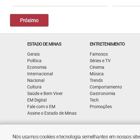
Próximo
ESTADO DE MINAS
ENTRETENIMENTO
Gerais
Famosos
Política
Séries e TV
Economia
Cinema
Internacional
Música
Nacional
Trends
Cultura
Comportamento
Saúde e Bem Viver
Gastronomia
EM Digital
Tech
Fale com o EM
Promoções
Assine o Estado de Minas
Quem Somos
Política de Privacidade
Nós usamos cookies e tecnologia semelhantes em nossos sites.