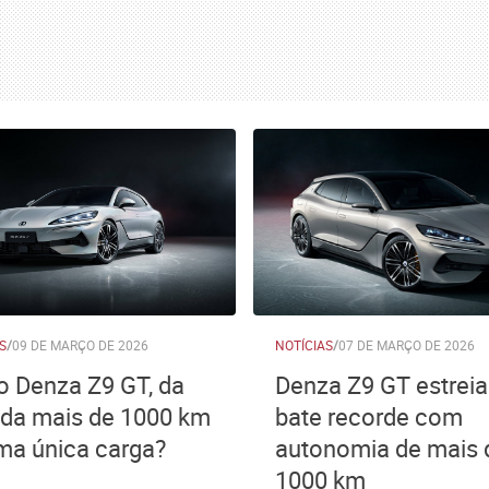
S
/
09 DE MARÇO DE 2026
NOTÍCIAS
/
07 DE MARÇO DE 2026
 Denza Z9 GT, da
Denza Z9 GT estreia 
oda mais de 1000 km
bate recorde com
a única carga?
autonomia de mais 
1000 km