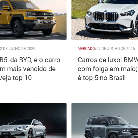
2 DE JULHO DE 2026
MERCADO
/
07 DE JUNHO DE 2026
B5, da BYD, é o carro
Carros de luxo: BMW
m mais vendido de
com folga em maio;
veja top-10
é top-5 no Brasil