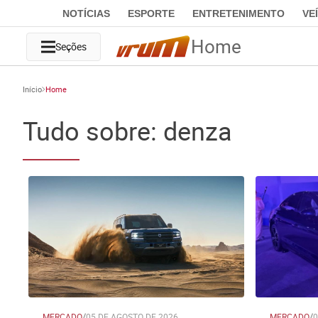
NOTÍCIAS
ESPORTE
ENTRETENIMENTO
VE
Home
Seções
Início
Home
Tudo sobre: denza
MERCADO
/
05 DE AGOSTO DE 2026
MERCADO
/
0