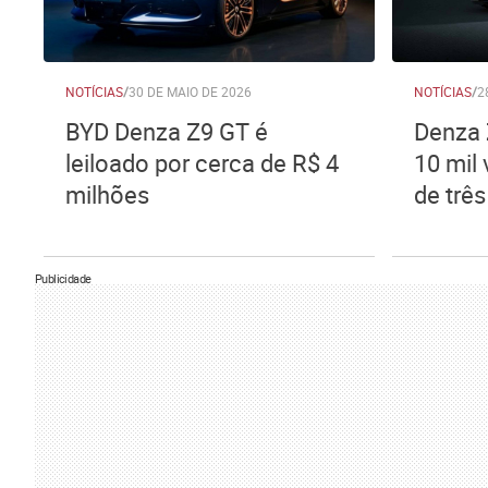
NOTÍCIAS
/
30 DE MAIO DE 2026
NOTÍCIAS
/
2
BYD Denza Z9 GT é
Denza 
leiloado por cerca de R$ 4
10 mil
milhões
de trê
Publicidade