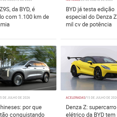
Z9S, da BYD, é
BYD já testa edição
do com 1.100 km de
especial do Denza 
omia
mil cv de potência
5 DE JULHO DE 2026
ACELERADAS
/
15 DE JULHO DE 202
hineses: por que
Denza Z: supercarro
stão conquistando
elétrico da BYD tem