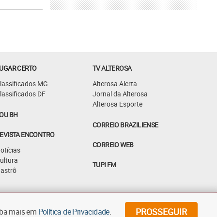
UGAR CERTO
TV ALTEROSA
lassificados MG
Alterosa Alerta
lassificados DF
Jornal da Alterosa
Alterosa Esporte
OU BH
CORREIO BRAZILIENSE
EVISTA ENCONTRO
CORREIO WEB
otícias
ultura
TUPI FM
astrô
©
2026
Diários Associados - Todos os direitos reservados
PROSSEGUIR
aiba mais em
Política de Privacidade
.