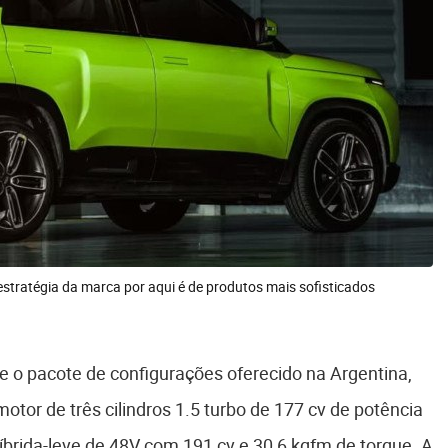
; estratégia da marca por aqui é de produtos mais sofisticados
e o pacote de configurações oferecido na Argentina,
tor de três cilindros 1.5 turbo de 177 cv de potência
íbrida-leve de 48V com 191 cv e 30,6 kgfm de torque. A