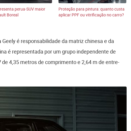
presenta perua-SUV maior
Proteção para pintura: quanto custa
ult Boreal
aplicar PPF ou vitrificação no carro?
a Geely é responsabilidade da matriz chinesa e da
tina é representada por um grupo independente de
de 4,35 metros de comprimento e 2,64 m de entre-