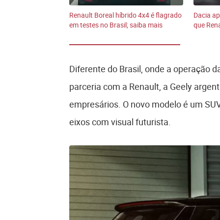
Renault Boreal híbrido 4x4 é flagrado
Dacia a
em testes no Brasil; saiba mais
que Rena
Diferente do Brasil, onde a operação d
parceria com a Renault, a Geely argen
empresários. O novo modelo é um SUV 
eixos com visual futurista.