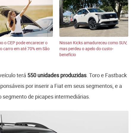
o o CEP pode encarecer o
Nissan Kicks amadureceu como SUV,
o carro em até 70% em São
mas perdeu o apelo do custo-
benefício
eículo terá
550 unidades produzidas
. Toro e Fastback
ponsáveis por inserir a Fiat em seus segmentos, e a
 o segmento de picapes intermediárias.