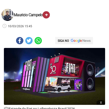
+
Mauricio Campelo
10/03/2026 15:45
SIGA NO
x
Estande da Fiat no Lollapalooza Brasil 2026