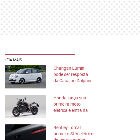
LEIA MAIS
Changan Lumin
pode ser resposta
da Caoa ao Dolphin
e EX2 no Brasil
Honda lança sua
primeira moto
elétrica e entra na
disputa com a
LiveWire
Bentley Torcal:
primeiro SUV elétrico
da marca ganha