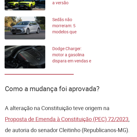
a versão
comemorativa
Sedãs não
morreram: 5
modelos que
resistem aos SUVs
no Brasil
Dodge Charger:
motor a gasolina
dispara em vendas e
ofusca o elétrico
Como a mudança foi aprovada?
A alteração na Constituição teve origem na
Proposta de Emenda à Constituição (PEC) 72/2023
,
de autoria do senador Cleitinho (Republicanos-MG).