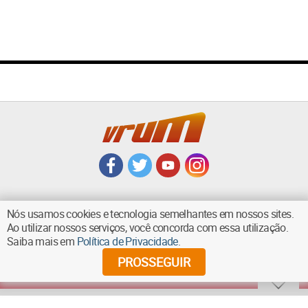
Nós usamos cookies e tecnologia semelhantes em nossos sites.
Ao utilizar nossos serviços, você concorda com essa utilização.
VOLTAR AO TOPO
Saiba mais em
Política de Privacidade
.
PROSSEGUIR
©
2026
Diários Associados - Todos os direitos reservados