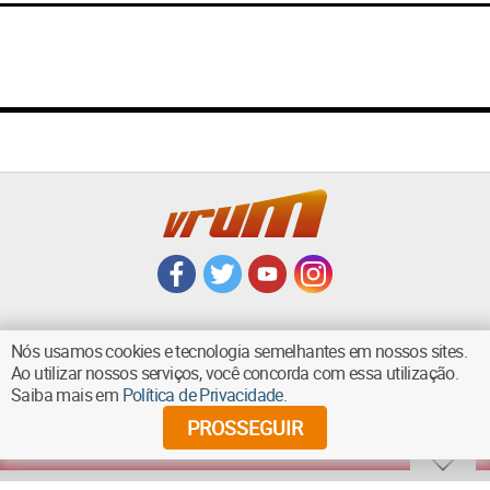
Nós usamos cookies e tecnologia semelhantes em nossos sites.
Ao utilizar nossos serviços, você concorda com essa utilização.
VOLTAR AO TOPO
Saiba mais em
Política de Privacidade
.
PROSSEGUIR
©
2026
Diários Associados - Todos os direitos reservados