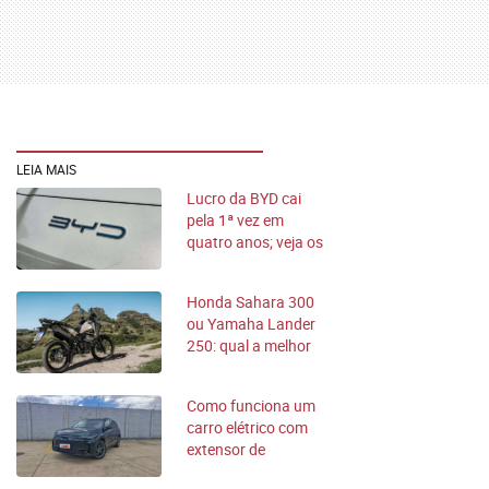
LEIA MAIS
Lucro da BYD cai
pela 1ª vez em
quatro anos; veja os
motivos
Honda Sahara 300
ou Yamaha Lander
250: qual a melhor
trail?
Como funciona um
carro elétrico com
extensor de
autonomia, como o