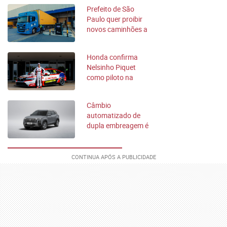
Prefeito de São
Paulo quer proibir
novos caminhões a
diesel na cidade
Honda confirma
Nelsinho Piquet
como piloto na
estreia no TCR
South America
Câmbio
automatizado de
dupla embreagem é
mais confiável?