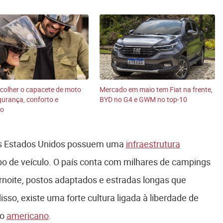
colher o capacete de moto
Mercado em maio tem Fiat na frente,
egurança, conforto e
BYD no G4 e GWM no top-10
ão
os Estados Unidos possuem uma
infraestrutura
o de veículo. O país conta com milhares de campings
ernoite, postos adaptados e estradas longas que
sso, existe uma forte cultura ligada à liberdade de
io
americano
.