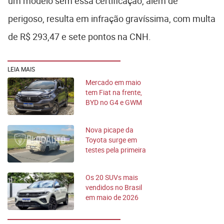
um modelo sem essa certificação, além de
perigoso, resulta em infração gravíssima, com multa
de R$ 293,47 e sete pontos na CNH.
LEIA MAIS
Mercado em maio
tem Fiat na frente,
BYD no G4 e GWM
no top-10
Nova picape da
Toyota surge em
testes pela primeira
vez
Os 20 SUVs mais
vendidos no Brasil
em maio de 2026