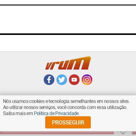
Nós usamos cookies e tecnologia semelhantes em nossos sites.
Ao utilizar nossos serviços, você concorda com essa utilização.
VOLTAR AO TOPO
Saiba mais em
Política de Privacidade
.
PROSSEGUIR
©
2026
Diários Associados - Todos os direitos reservados