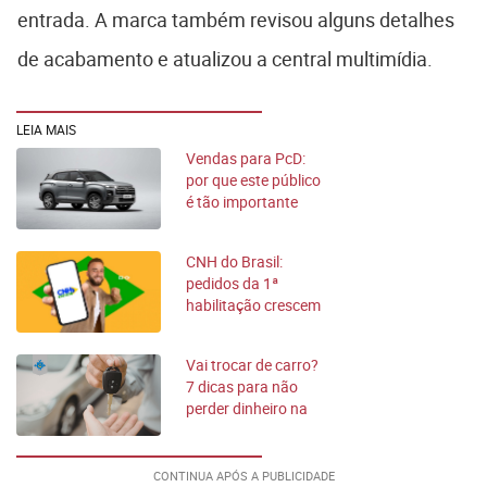
entrada. A marca também revisou alguns detalhes
de acabamento e atualizou a central multimídia.
LEIA MAIS
Vendas para PcD:
por que este público
é tão importante
para as marcas
CNH do Brasil:
pedidos da 1ª
habilitação crescem
303% em 2026
Vai trocar de carro?
7 dicas para não
perder dinheiro na
venda