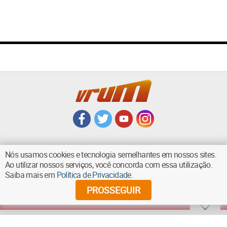
Nós usamos cookies e tecnologia semelhantes em nossos sites.
Ao utilizar nossos serviços, você concorda com essa utilização.
VOLTAR AO TOPO
Saiba mais em
Política de Privacidade
.
PROSSEGUIR
©
2026
Diários Associados - Todos os direitos reservados