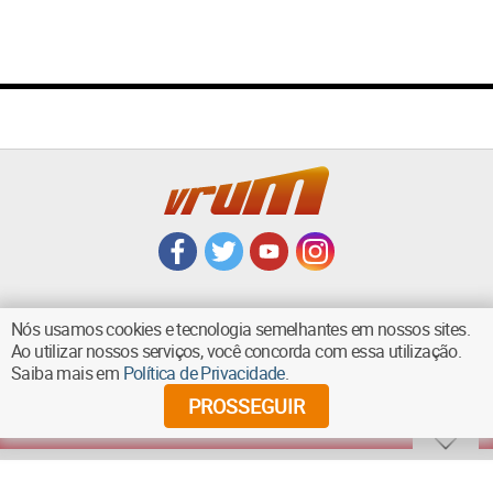
Nós usamos cookies e tecnologia semelhantes em nossos sites.
Ao utilizar nossos serviços, você concorda com essa utilização.
VOLTAR AO TOPO
Saiba mais em
Política de Privacidade
.
PROSSEGUIR
©
2026
Diários Associados - Todos os direitos reservados