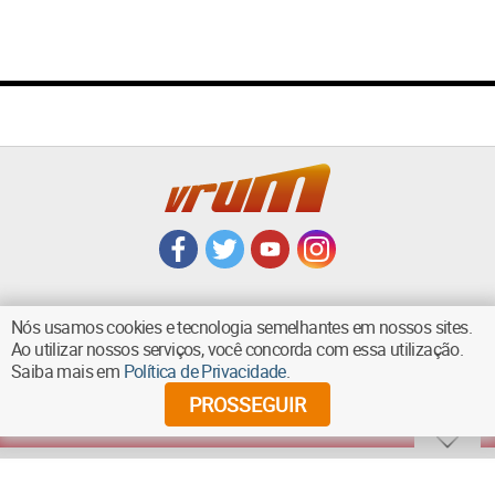
Nós usamos cookies e tecnologia semelhantes em nossos sites.
Ao utilizar nossos serviços, você concorda com essa utilização.
VOLTAR AO TOPO
Saiba mais em
Política de Privacidade
.
PROSSEGUIR
©
2026
Diários Associados - Todos os direitos reservados