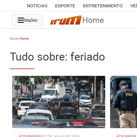
NOTÍCIAS
ESPORTE
ENTRETENIMENTO
VE
Home
Seções
Início
Home
Tudo sobre: feriado
ACELERADAS
/
07 DE JULHO DE 2026
ACELERADA