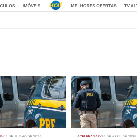
ÍCULOS
IMÓVEIS
MELHORES OFERTAS
TV A
S
/
05 DE JUNHO DE 2026
ACELERADAS
/
29 DE ABRIL DE 2026