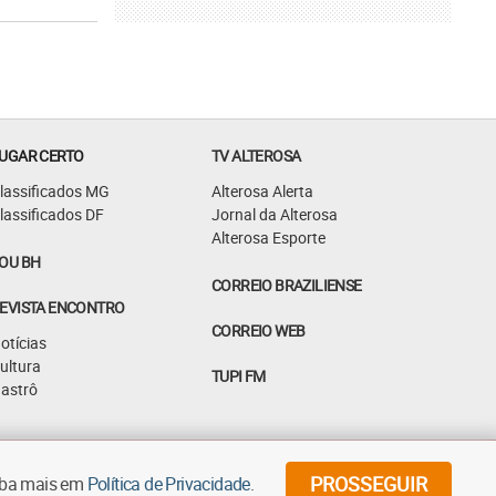
UGAR CERTO
TV ALTEROSA
lassificados MG
Alterosa Alerta
lassificados DF
Jornal da Alterosa
Alterosa Esporte
OU BH
CORREIO BRAZILIENSE
EVISTA ENCONTRO
CORREIO WEB
otícias
ultura
TUPI FM
astrô
©
2026
Diários Associados - Todos os direitos reservados
PROSSEGUIR
aiba mais em
Política de Privacidade
.