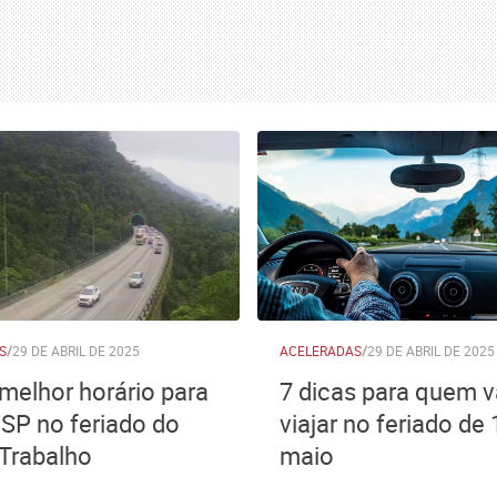
S
/
29 DE ABRIL DE 2025
ACELERADAS
/
29 DE ABRIL DE 2025
 melhor horário para
7 dicas para quem v
 SP no feriado do
viajar no feriado de 
 Trabalho
maio