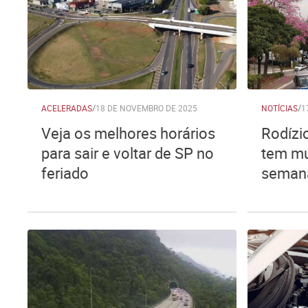
ACELERADAS
/
18 DE NOVEMBRO DE 2025
NOTÍCIAS
/
1
Veja os melhores horários
Rodízi
para sair e voltar de SP no
tem mu
feriado
semana