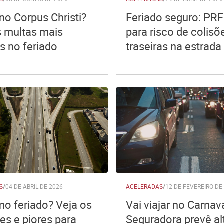
no Corpus Christi?
Feriado seguro: PRF
s multas mais
para risco de colisõ
 no feriado
traseiras na estrada
S
/
04 DE ABRIL DE 2026
ACELERADAS
/
12 DE FEVEREIRO DE
no feriado? Veja os
Vai viajar no Carnav
es e piores para
Seguradora prevê al