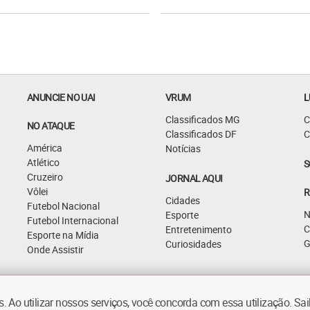
ANUNCIE NO UAI
VRUM
L
Classificados MG
C
NO ATAQUE
Classificados DF
C
América
Notícias
Atlético
S
Cruzeiro
JORNAL AQUI
Vôlei
R
Cidades
Futebol Nacional
N
Esporte
Futebol Internacional
C
Entretenimento
Esporte na Mídia
G
Curiosidades
Onde Assistir
 Ao utilizar nossos serviços, você concorda com essa utilização. S