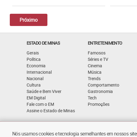
Próximo
ESTADO DE MINAS
ENTRETENIMENTO
Gerais
Famosos
Política
Séries e TV
Economia
Cinema
Internacional
Música
Nacional
Trends
Cultura
Comportamento
Saúde e Bem Viver
Gastronomia
EM Digital
Tech
Fale com o EM
Promoções
Assine o Estado de Minas
Quem Somos
Política de Privacidade
Nós usamos cookies e tecnologia semelhantes em nossos sites.