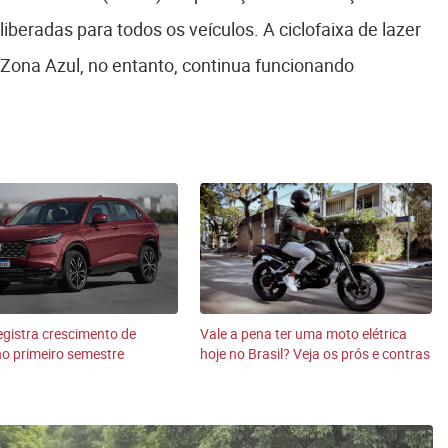
liberadas para todos os veículos. A ciclofaixa de lazer
ona Azul, no entanto, continua funcionando
gistra crescimento de
Vale a pena ter uma moto elétrica
o primeiro semestre
hoje no Brasil? Veja os prós e contras